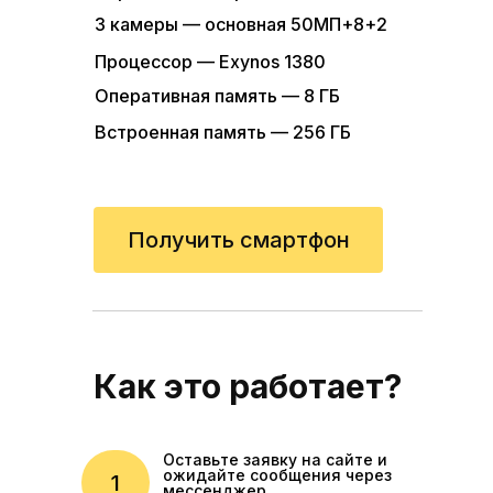
Оперативная память — 6 ГБ
3 камеры — основная 50МП+8+2
Xiaomi Redmi Note 12 6/128
Встроенная память — 128 ГБ
119 руб/день
Процессор — Exynos 1380
Оперативная память — 8 ГБ
Рассрочка на 180 дней
Экран — 6.67" AMOLED
Встроенная память — 256 ГБ
Получить смартфон
4 камеры — основная 50МП
Процессор — Snapdragon 685
Оперативная память — 6 ГБ
Получить смартфон
Встроенная память — 128 ГБ
Как это работает?
Получить смартфон
Оставьте заявку на сайте и
ожидайте сообщения через
1
мессенджер