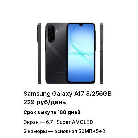
Xiaomi Redmi 13С 8/256
139 руб/день
Samsung Galaxy A17 8/256GB
Рассрочка на 180 дней
229 руб/день
Экран — 6.74"
Срок выкупа 180 дней
4 камеры — основная 50МП
Экран — 6.7" Super AMOLED
Процессор — MediaTek Helio G85
3 камеры — основная 50МП+5+2