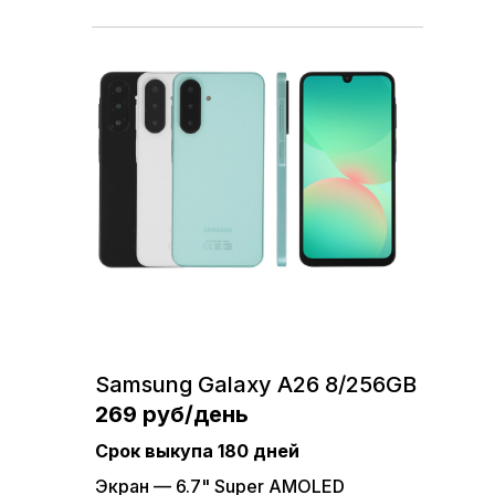
Оперативная память — 6 ГБ
Встроенная память — 128 ГБ
Получить смартфон
Xiaomi Redmi Note 12 6/128
119 руб/день
Рассрочка на 180 дней
Samsung Galaxy A26 8/256GB
Экран — 6.67" AMOLED
269 руб/день
4 камеры — основная 50МП
Срок выкупа 180 дней
Процессор — Snapdragon 685
Экран — 6.7" Super AMOLED