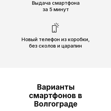
Выдача смартфона
за 5 минут
Xiaomi Redmi Note 12 6/128
119 руб/день
Новый телефон из коробки,
Рассрочка на 180 дней
без сколов и царапин
Экран — 6.67" AMOLED
4 камеры — основная 50МП
Процессор — Snapdragon 685
Оперативная память — 6 ГБ
Встроенная память — 128 ГБ
Варианты
смартфонов в
Волгограде
Получить смартфон