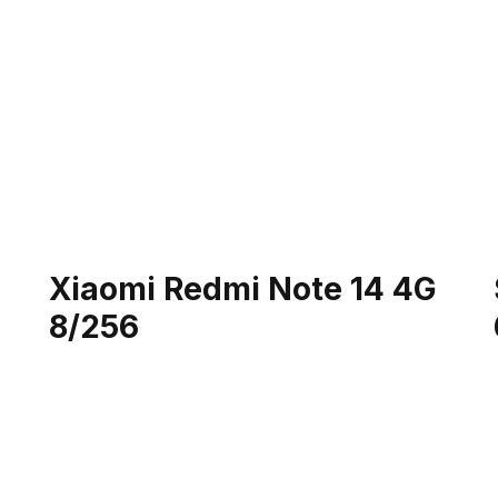
Рассрочка на 180 дне
Экран — 6.5" Super A
4 камеры — основная
Процессор — Exynos 1
Оперативная память —
Встроенная память — 
Xiaomi Redmi Note 14 4G
Получить смар
8/256
Xiaomi Redmi
119 руб/ден
Рассрочка на 180 дне