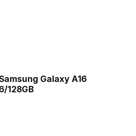
й
MOLED
 50МП+8+2
280
 6 ГБ
128 ГБ
Samsung Galaxy A16
тфон
6/128GB
 Note 12 6/128
ь
й