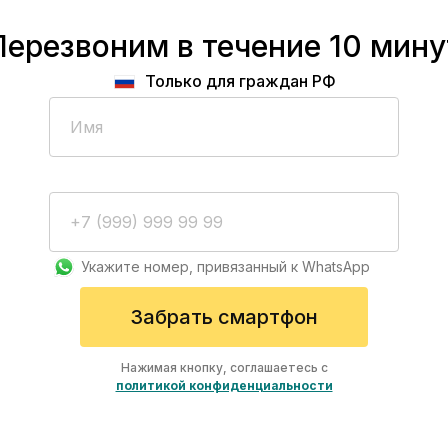
139 руб/ден
Перезвоним в течение 10 мину
Рассрочка на 180 дне
Только для граждан РФ
Экран — 6.74"
4 камеры — основная
Процессор — MediaTek
Оперативная память —
Встроенная память — 
Укажите номер, привязанный к WhatsApp
Получить смар
Забрать смартфон
Нажимая кнопку, соглашаетесь с
политикой конфиденциальности