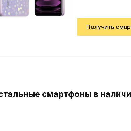
Получить смар
стальные смартфоны в наличи
Samsung Gal
249 руб/де