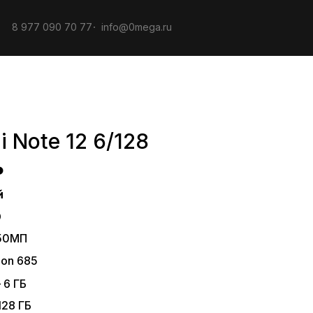
8 977 090 70 77
info@0mega.ru
 Note 12 6/128
ь
й
D
 50МП
on 685
 6 ГБ
128 ГБ