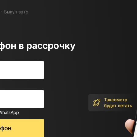
Выкуп авто
фон в рассрочку
WhatsApp
тфон