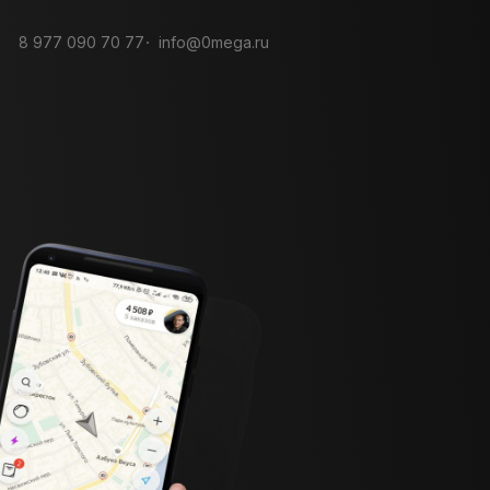
8 977 090 70 77
info@0mega.ru