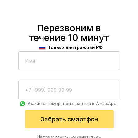
Перезвоним в
течение 10 минут
Только для граждан РФ
Xiaomi Redmi 13С 8/256
139 руб/день
Укажите номер, привязанный к WhatsApp
Рассрочка на 180 дней
Экран — 6.74"
Забрать смартфон
4 камеры — основная 50МП
Процессор — MediaTek Helio G85
Нажимая кнопку, соглашаетесь с