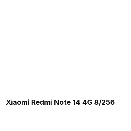
Samsung Galaxy A25 6/128GB
249 руб/день
Xiaomi Redmi Note 14 4G 8/256
Рассрочка на 180 дней
Экран — 6.5" Super AMOLED
4 камеры — основная 50МП+8+2