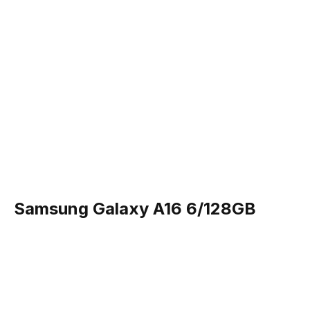
Процессор — Exynos 1280
Оперативная память — 6 ГБ
Встроенная память — 128 ГБ
Получить смартфон
Samsung Galaxy A16 6/128GB