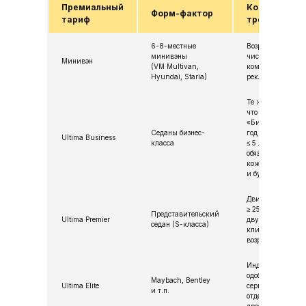
Премиальный
Коротко о
Форм-фактор
тариф
требованиях
6-8-местные
Возраст до 7 лет,
минивэны
чистый салон без
Минивэн
(VM Multivan,
коммерческой
Hyundai, Staria)
рекламы
Те же габариты,
что у обычного
«Бизнеса», но
Седаны бизнес-
год выпуска
Ultima Business
класса
≤ 5 лет,
обязательна
кожа
и бутылки воды
Двигатель
≥ 250 л.с.,
Представительский
Ultima Premier
двухзонный
седан (S-класса)
климат,
возраст ≤ 4 лет
Индивидуальное
одобрение
Maybach, Bentley
Ultima Elite
сервиса,
и т.п.
отдельный