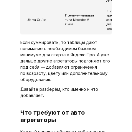
дресс-код
6-7 кожаных
Премиум-минивэн
кресел,
Ultima Cruise
типа Mercedes V-
электрические
Class
двери,
возраст ≤ 5 лет
Если суммировать, то таблицы дают
понимание о необходимом базовом
минимуме для старта в Яндекс Про. А уже
дальше другие агрегаторы подгоняют его
под себя — добавляют ограничения
по возрасту, цвету или дополнительному
оборудованию.
Давайте разберём, кто именно и что
добавляет.
Что требуют от авто
агрегаторы
Каждый сервис добавляет собственные