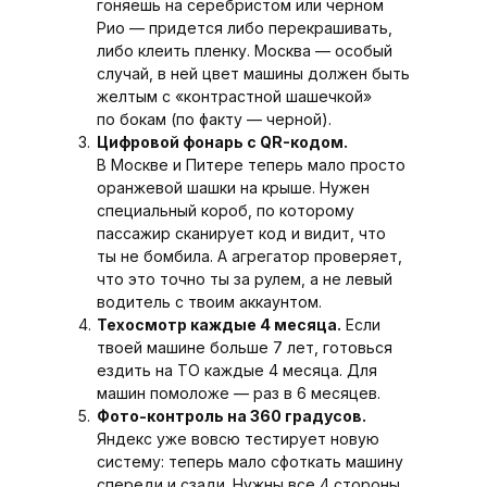
гоняешь на серебристом или черном
Рио — придется либо перекрашивать,
либо клеить пленку. Москва — особый
случай, в ней цвет машины должен быть
желтым с «контрастной шашечкой»
по бокам (по факту — черной).
Цифровой фонарь с QR-кодом.
В Москве и Питере теперь мало просто
оранжевой шашки на крыше. Нужен
специальный короб, по которому
пассажир сканирует код и видит, что
ты не бомбила. А агрегатор проверяет,
что это точно ты за рулем, а не левый
водитель с твоим аккаунтом.
Техосмотр каждые 4 месяца.
Если
твоей машине больше 7 лет, готовься
ездить на ТО каждые 4 месяца. Для
машин помоложе — раз в 6 месяцев.
Фото-контроль на 360 градусов.
Яндекс уже вовсю тестирует новую
систему: теперь мало сфоткать машину
спереди и сзади. Нужны все 4 стороны