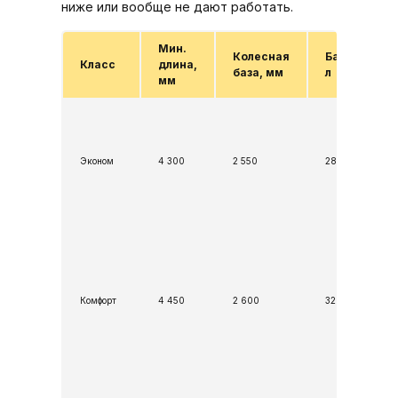
ниже или вообще не дают работать.
Мин.
Колесная
Багажник,
Класс
длина,
база, мм
л
мм
Эконом
4 300
2 550
280
Комфорт
4 450
2 600
320