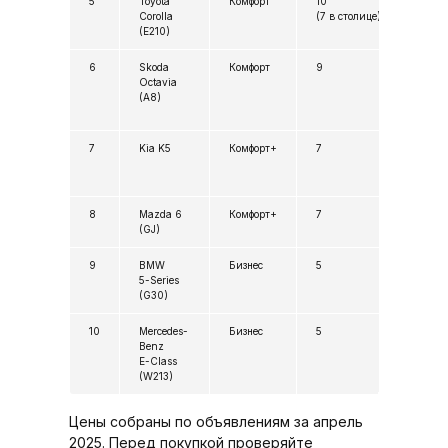
5
Toyota
Комфорт
10
1,9
Corolla
(7 в столице)
(E210)
6
Skoda
Комфорт
9
2,0
Octavia
(A8)
7
Kia K5
Комфорт+
7
2,4
8
Mazda 6
Комфорт+
7
2,2
(GJ)
9
BMW
Бизнес
5
3,8
5-Series
(G30)
10
Mercedes-
Бизнес
5
4,0
Benz
E-Class
(W213)
Цены собраны по объявлениям за апрель
2025. Перед покупкой проверяйте