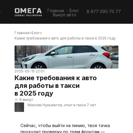
Главная
Блог
8 977 090 70 77
Выкуп авто
Главная
Блог
Какие требования к авто для работы в такси в 2025 году
2025-05-15 22:01
Какие требования к авто
для работы в такси
в 2025 году
8 минут
Максим Нульмегов, опыт в такси 7 лет
Какие требования к авто 
Сейчас, чтобы выйти на линию, твоя тачка
проходит проверку по трем фронтам —