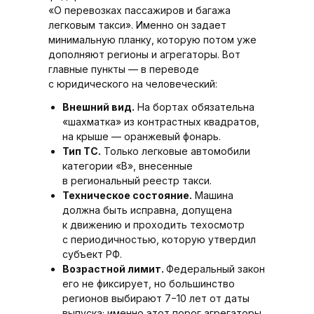
«О перевозках пассажиров и багажа
легковым такси». Именно он задает
минимальную планку, которую потом уже
дополняют регионы и агрегаторы. Вот
главные пункты — в переводе
с юридического на человеческий:
Внешний вид.
На бортах обязательна
«шахматка» из контрастных квадратов,
на крыше — оранжевый фонарь.
Тип ТС.
Только легковые автомобили
категории «B», внесенные
в региональный реестр такси.
Техническое состояние.
Машина
должна быть исправна, допущена
к движению и проходить техосмотр
с периодичностью, которую утвердил
субъект РФ.
Возрастной лимит.
Федеральный закон
его не фиксирует, но большинство
регионов выбирают 7−10 лет от даты
выпуска; именно этот порог агрегаторы