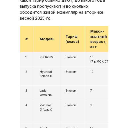
какой тариф обычно дают, до какого года
выпуска пропускают и во сколько
обходится живой экземпляр на вторичке
весной 2025-го.
Макси­
Ср
Тариф
маль­ный
це
#
Модель
(класс)
возраст,
с 
лет
₽
1
Kia Rio IV
Эконом
10
1,3
(7 в МСК/СПб)
2
Hyundai
Эконом
10
1,3
Solaris II
3
Lada
Эконом
7
1,2
Vesta NG
4
VW Polo
Эконом
9
1,4
(liftback)