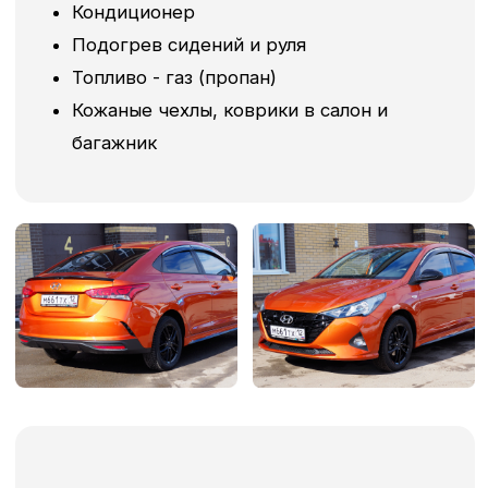
других таксопарков
На примере модели KIA RIO (Solaris KRS)
0mega.ru
Другой
таксопарк
Новый автомобиль 2025
Автомобили 2022 г.в. и
г.в.
старше
Стоимость аренды -
Стоимость аренды - от
2199 руб. в сутки
2400 руб. в сутки
Коробка - только
Коробка - механика или
автомат
автомат
Топливо - газ (пропан)
Топливо - бензин или
Депозит - нет
газ
Страхование
Депозит - от 5000 руб.
ответственности
Страхование
водителя от ДТП - да
ответственности
Зачет арендных
водителя от ДТП - нет
платежей в счет выкупа
Зачет арендных
- да
платежей в счет выкупа