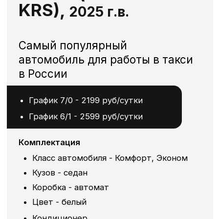
Solaris HS,
2024 г.в.
Solaris - классика такси.
Удобный и надежный
автомобиль
График 7/0 - 2199 руб/сутки
График 6/1 - 2599 руб/сутки
Комплектация
Класс автомобиля - Комфорт, Эконом
Кузов - седан
Коробка - автомат
Цвет - черный, оранжевый
Кондиционер
Подогрев сидений и руля
Топливо - газ (пропан)
Кожаные чехлы, коврики в салон и
багажник