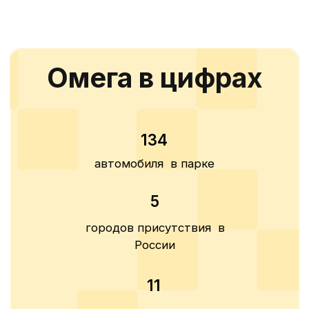
Какие авто доступны
в аренду
в Нижнем Новгороде
Kia Rio (Solaris
KRS),
2025 г.в.
Самый популярный
автомобиль для работы в такси
в России
График 7/0 - 2199 руб/сутки
График 6/1 - 2599 руб/сутки