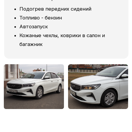
Условия аренды
авто под такси
Для аренды автомобиля в Нижнем
Новгороде, необходимо соответствовать
базовым требованиям сервиса:
Требования к водителю:
Возраст: от 27 лет
Стаж работы водителем такси: от 3
месяцев
Гражданство РФ
Подключение к таксопарку
Документы:
Паспорт гражданина РФ