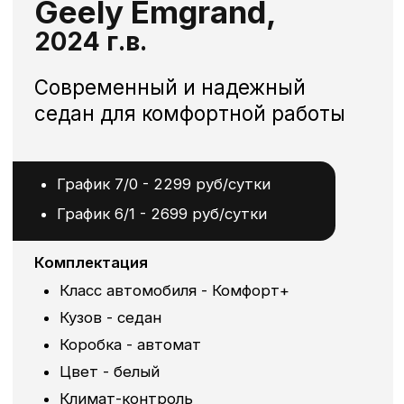
- нет
Как получить
автомобиль
1
Оставьте заявку
– менеджер
напишет в течение 2 минут.
2
Направьте водительское удостоверение
для проверки ваших поездок.
3
Пройдите тест-драйв.
4
Подпишите договор аренды и
заберите автомобиль.
Оставить заявку