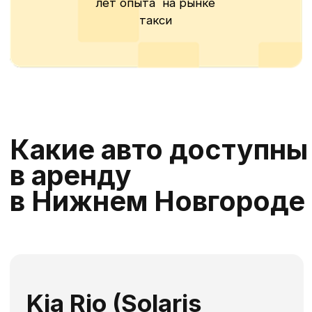
Комплектация
Класс автомобиля - Комфорт, Эконом
Кузов - седан
Коробка - автомат
Цвет - белый
Кондиционер
Подогрев сидений и руля
Топливо - газ (пропан)
Кожаные чехлы, коврики в салон и
багажник