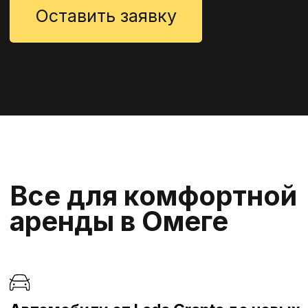
Все для комфортной
аренды в Омеге
Автомобили от Lada Granta до новых
KIA RIO и Geely Emgrand
Работай в любом классе: “Эконом”, “Комфорт”
или “Комфорт+”
Графики 6/1 или 7/0
Выбирай удобный режим платежа