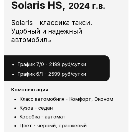
Коробка - автомат
Цвет - белый
Климат-контроль
Подогрев передних сидений
Топливо - бензин
Автозапуск
Кожаные чехлы, коврики в салон и
багажник
Почему аренда в
0меге выгоднее