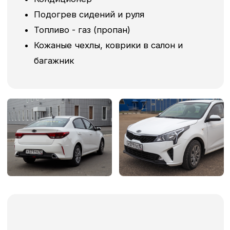
Geely Emgrand,
2024 г.в.
Современный и надежный
седан для комфортной работы
График 7/0 - 2299 руб/сутки
График 6/1 - 2699 руб/сутки
Комплектация
Класс автомобиля - Комфорт+
Кузов - седан